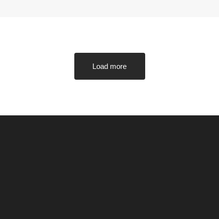
Load more
خدماتنا
تواصل
تصميم المواقع الالكترونية
اتصل 
تطبيقات الهواتف الذكية